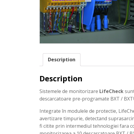
Description
Description
Sistemele de monitorizare
LifeCheck
sunt
descarcatoare pre-programate BXT / BXTU 
Integrate în modulele de protectie, LifeC
avertizare timpurie, detectand suprasarcin
fi citite prin intermediul tehnologiei fara
monitorizarea a 10 descarcatoare BXT / B