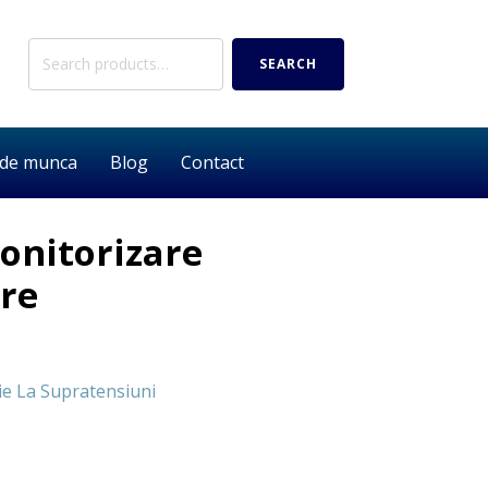
Search
SEARCH
for:
 de munca
Blog
Contact
onitorizare
re
ie La Supratensiuni