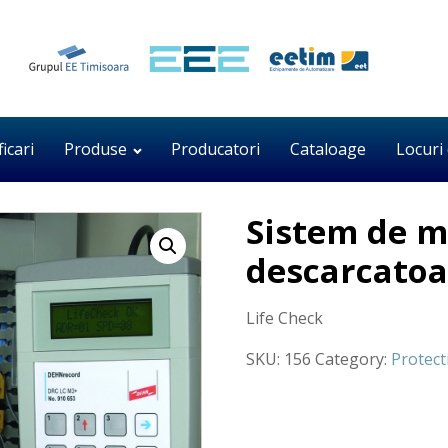
ficari
Produse
Producatori
Cataloage
Locuri
Sistem de m
descarcatoa
Life Check
SKU:
156
Category:
Protect