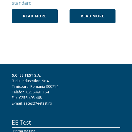
standard
READ MORE
READ MORE
S.C. EE TEST S.A.
B-dul Industriilor, Nr.4
Timisoara, Romania 300714
Telefon: 0256-491.154
Fax: 0256-493.468
E-mail: eetest@eetest.ro
EE Test
Prima pagina