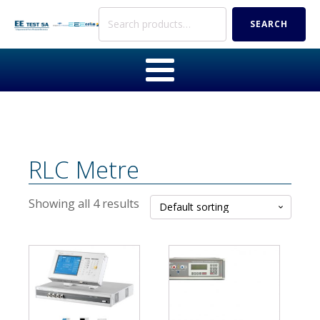
Search
SEARCH
for:
RLC Metre
Showing all 4 results