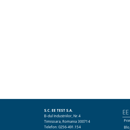
S.C. EE TEST S.A.
EE
B-dul Industriilor, Nr.4
Pri
Timisoara, Romania 300714
Telefon: 0256-491.154
Blo