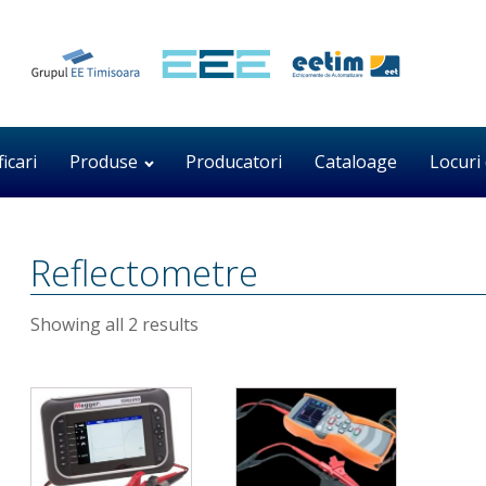
ficari
Produse
Producatori
Cataloage
Locuri
Reflectometre
Showing all 2 results