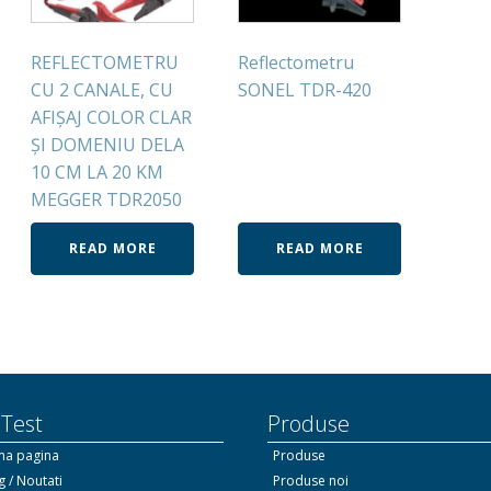
REFLECTOMETRU
Reflectometru
CU 2 CANALE, CU
SONEL TDR-420
AFIȘAJ COLOR CLAR
ȘI DOMENIU DELA
10 CM LA 20 KM
MEGGER TDR2050
READ MORE
READ MORE
 Test
Produse
ma pagina
Produse
g / Noutati
Produse noi