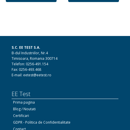
S.C. EE TEST S.A.
B-dul Industriilor, Nr.4
Timisoara, Romania 300714
Telefon: 0256-491.154
Fax: 0256-493.468
E-mail: eetest@eetest.ro
EE Test
Prima pagina
Blog / Noutati
Certificari
GDPR - Politica de Confidentialitate
Contact