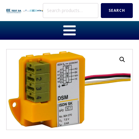
Search
SEARCH
for: