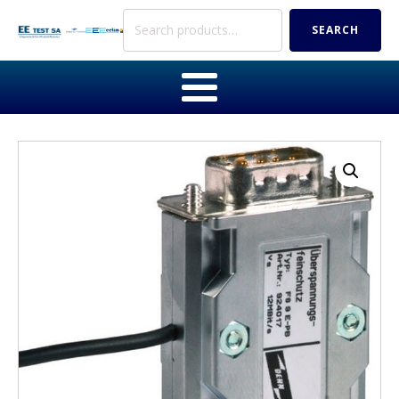
Search
SEARCH
for: