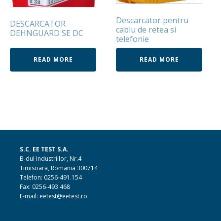
Descarcator pentru
DESCARCATOR
cablu de retea si
DEHNGUARD SE DC
telefonie
READ MORE
READ MORE
S.C. EE TEST S.A.
B-dul Industriilor, Nr.4
Timisoara, Romania 300714
Telefon: 0256-491.154
Fax: 0256-493.468
E-mail: eetest@eetest.ro