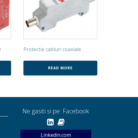
D
Protectie cabluri coaxiale
READ MORE
Ne gasiti si pe Facebook
Linkedin.com