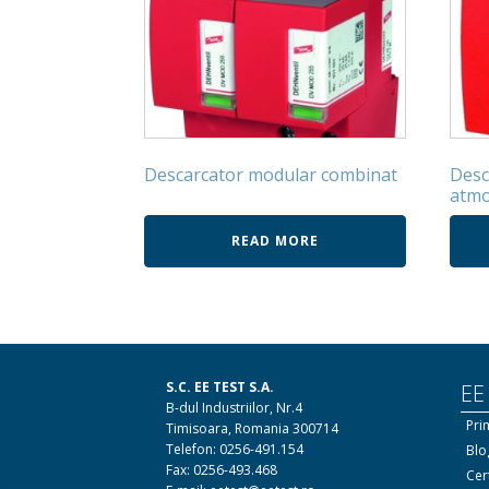
Descarcator modular combinat
Desc
atmo
READ MORE
S.C. EE TEST S.A.
EE
B-dul Industriilor, Nr.4
Pri
Timisoara, Romania 300714
Telefon: 0256-491.154
Blo
Fax: 0256-493.468
Cert