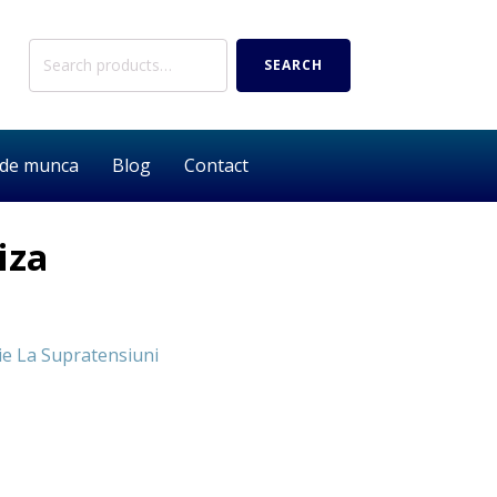
Search
SEARCH
for:
 de munca
Blog
Contact
iza
ie La Supratensiuni