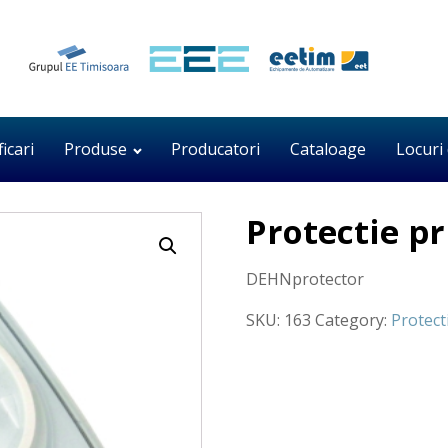
ficari
Produse
Producatori
Cataloage
Locuri
Protectie pr
DEHNprotector
SKU:
163
Category:
Protect