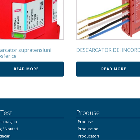
arcator supratensiuni
DESCARCATOR DEHNCOR
sferice
READ MORE
READ MORE
 Test
Produse
ma pagina
Produse
g / Noutati
Produse noi
ificari
Producatori