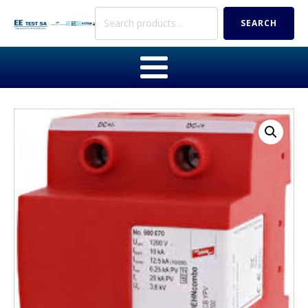
Search
SEARCH
for: