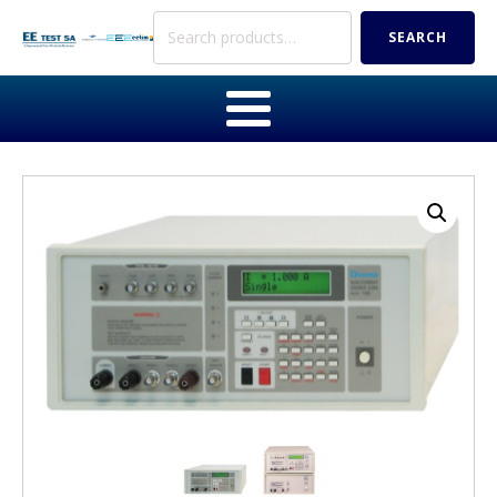
Search
SEARCH
for: