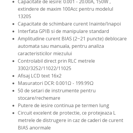
Capacitate de iesire: 0.001 - 20.00A, 150W ,
extindere de maxim 100Acc pentru modelul
1320S
Capacitate de schimbare curent Inainte/Inapoi
Interfata GPIB si de manipulare standard
Amplitudine curent BIAS (2~21 puncte) deblocare
automata sau manuala, pentru analiza
caracteristicilor miezului
Controlabil direct prin RLC metrele
3302/3252/11022/11025
Afisaj LCD text 16x2
Masuratori DCR: 0.001Ω - 199.99Ω
50 de setari de instrumente pentru
stocare/rechemare
Putere de iesire continua pe termen lung
Circuit excelent de protectie, ce protejeaza L
metrele de distrugere in caz de caderi de curent
BIAS anormale