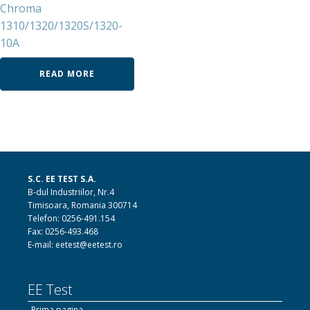
Chroma
1310/1320/1320S/1320-
10A
READ MORE
S.C. EE TEST S.A.
B-dul Industriilor, Nr.4
Timisoara, Romania 300714
Telefon: 0256-491.154
Fax: 0256-493.468
E-mail: eetest@eetest.ro
EE Test
Prima pagina