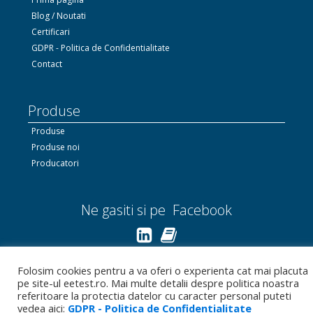
Blog / Noutati
Certificari
GDPR - Politica de Confidentialitate
Contact
Produse
Produse
Produse noi
Producatori
Ne gasiti si pe Facebook
Linkedin.com
Folosim cookies pentru a va oferi o experienta cat mai placuta
pe site-ul eetest.ro. Mai multe detalii despre politica noastra
Bizoo.ro
referitoare la protectia datelor cu caracter personal puteti
vedea aici:
GDPR - Politica de Confidentialitate