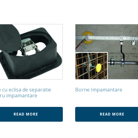
e cu eclisa de separatie
Borne Impamantare
ru impamantare
READ MORE
READ MORE