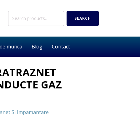
Search
SEARCH
for:
 de munca
Blog
Contact
RATRAZNET
NDUCTE GAZ
snet Si Impamantare