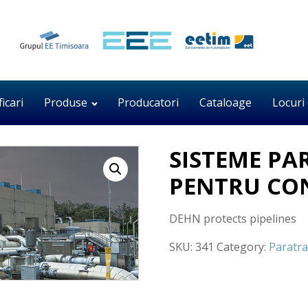
ficari
Produse
Producatori
Cataloage
Locuri
SISTEME PA
PENTRU CO
DEHN protects pipelines
SKU:
341
Category:
Paratra