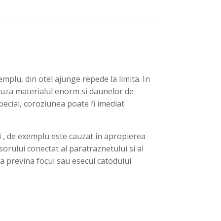
plu, din otel ajunge repede la limita. In
auza materialul enorm si daunelor de
pecial, coroziunea poate fi imediat
i , de exemplu este cauzat in apropierea
orului conectat al paratraznetului si al
sa previna focul sau esecul catodului