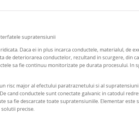
erfatele supratensiunii
ata. Daca ei in plus incarca conductele, materialul, de exem
ta de deteriorarea conductelor, rezultand in scurgere, din c
ctele sa fie continuu monitorizate pe durata procesului. In s
 risc major al efectului paratraznetului si al supratensiuni
. De cand conductele sunt conectate galvanic in catodul redres
ute sa fie descarcate toate supratensiuniile. Elementar este 
 solutii precise.