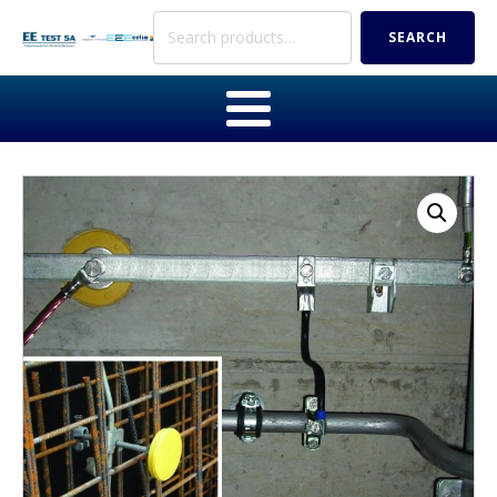
Search
SEARCH
for: