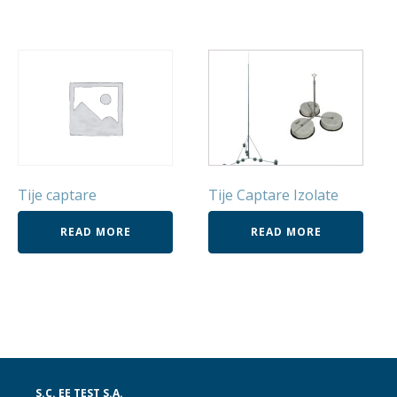
Tije captare
Tije Captare Izolate
READ MORE
READ MORE
S.C. EE TEST S.A.