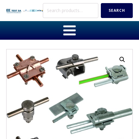
Search
SEARCH
for: