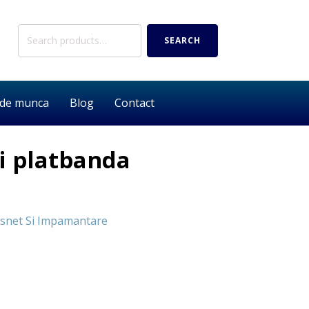
Search
SEARCH
for:
 de munca
Blog
Contact
i platbanda
snet Si Impamantare