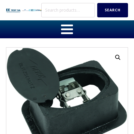
Search
SEARCH
for: