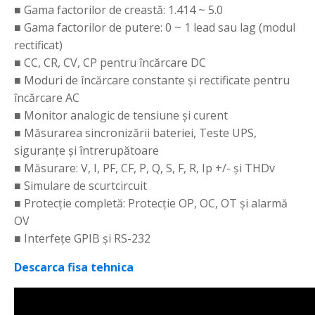
■ Gama factorilor de creastă: 1.414 ~ 5.0
■ Gama factorilor de putere: 0 ~ 1 lead sau lag (modul
rectificat)
■ CC, CR, CV, CP pentru încărcare DC
■ Moduri de încărcare constante și rectificate pentru
încărcare AC
■ Monitor analogic de tensiune și curent
■ Măsurarea sincronizării bateriei, Teste UPS,
siguranțe și întrerupătoare
■ Măsurare: V, I, PF, CF, P, Q, S, F, R, Ip +/- și THDv
■ Simulare de scurtcircuit
■ Protecție completă: Protecție OP, OC, OT și alarmă
OV
■ Interfețe GPIB și RS-232
Descarca fisa tehnica