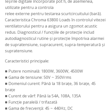
Ieșirile digitale încorporate pot fi, de asemenea,
utilizate pentru a controla
relee externe pentru testarea scurtcircuitului (bară).
Caracteristica Chroma 63800 Loads în controlul vitezei
ventilatorului pentru a asigura un zgomot acustic
redus. Diagnosticul / funcțiile de protecție includ
autodiagnosticul rutine și protecție împotriva alarmei
de supratensiune, supracurent, supra-temperatură și
supratensiune.
Caracteristici principale:
■ Putere nominală: 1800W, 3600W, 4500W
■ Gama de tensiune: 50V ~ 350Vrms
■ Domeniul curent: Până la 18 brațe, 36 brațe, 45
brațe
■ Curent de vârf: Până la 54A, 108A, 135A
■ Funcție paralelă / trifazată
■ Gama de frecvență: 45 ~ 440Hz, DC