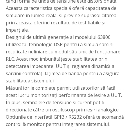
când forma de undă de tensiune este distorsionată.
Aceasta caracteristica specială oferă capacitatea de
simulare în lumea reală și previne suprasolicitarea
prin aceasta oferind rezultate de test fiabile și
imparțiale.
Designul de ultimă generație al modelului 63800
utilizează tehnologie DSP pentru a simula sarcini
rectificate neliniare cu modul său unic de funcționare
RLC. Acest mod îmbunătățește stabilitatea prin
detectarea impedanței UUT și reglarea dinamică a
sarcinii controlați lățimea de bandă pentru a asigura
stabilitatea sistemului.
Măsurătorile complete permit utilizatorilor să facă
acest lucru monitorizați performanța de ieșire a UUT.
În plus, semnalele de tensiune și curent pot fi
direcționate către un osciloscop prin ieșiri analogice.
Opțiunile de interfață GPIB / RS232 oferă telecomandă
control & monitor pentru integrarea sistemului.