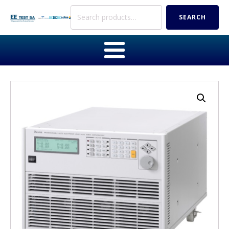
Search
SEARCH
for: