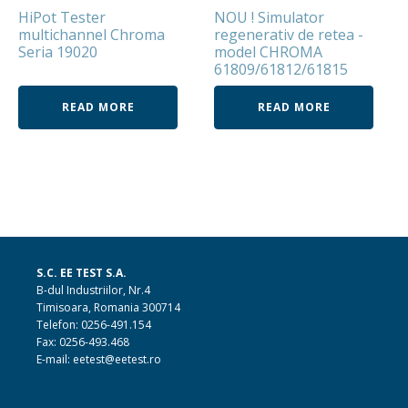
HiPot Tester
NOU ! Simulator
multichannel Chroma
regenerativ de retea -
Seria 19020
model CHROMA
61809/61812/61815
READ MORE
READ MORE
S.C. EE TEST S.A.
B-dul Industriilor, Nr.4
Timisoara, Romania 300714
Telefon: 0256-491.154
Fax: 0256-493.468
E-mail: eetest@eetest.ro