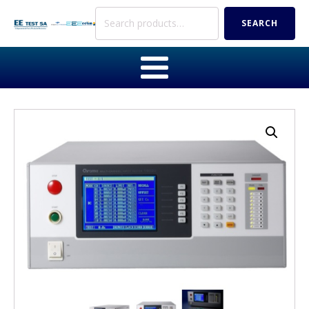
Search
SEARCH
for: