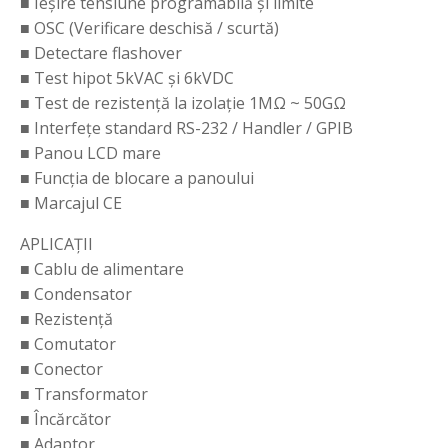
■ Ieșire tensiune programabilă și limite
■ OSC (Verificare deschisă / scurtă)
■ Detectare flashover
■ Test hipot 5kVAC și 6kVDC
■ Test de rezistență la izolație 1MΩ ~ 50GΩ
■ Interfețe standard RS-232 / Handler / GPIB
■ Panou LCD mare
■ Funcția de blocare a panoului
■ Marcajul CE
APLICAȚII
■ Cablu de alimentare
■ Condensator
■ Rezistență
■ Comutator
■ Conector
■ Transformator
■ Încărcător
■ Adaptor