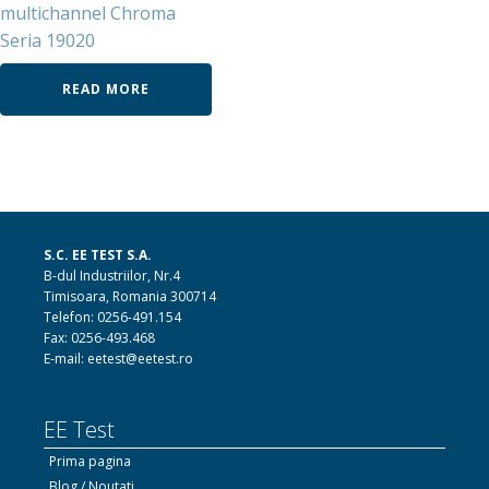
multichannel Chroma
Seria 19020
READ MORE
S.C. EE TEST S.A.
B-dul Industriilor, Nr.4
Timisoara, Romania 300714
Telefon: 0256-491.154
Fax: 0256-493.468
E-mail: eetest@eetest.ro
EE Test
Prima pagina
Blog / Noutati