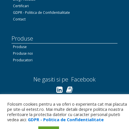
Certificari
GDPR - Politica de Confidentialitate
Contact
Produse
Produse
Produse noi
Producatori
Ne gasiti si pe Facebook
Linkedin.com
Folosim cookies pentru a va oferi o experienta cat mai placuta
pe site-ul eetest.ro. Mai multe detalii despre politica noastra
Bizoo.ro
referitoare la protectia datelor cu caracter personal puteti
vedea aici:
GDPR - Politica de Confidentialitate