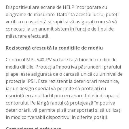
Dispozitivul are ecrane de HELP încorporate cu
diagrame de măsurare. Datorită acestui lucru, puteți
verifica cu ușurință și rapid și vă asigurați cum să vă
conectați la un anumit sistem în funcție de tipul de
măsurare efectuată.
Rezistență crescută la condițiile de mediu
Contorul MPI-540-PV va face față bine în condiții de
mediu dificile. Protecția împotriva pătrunderii prafului
și apei este asigurată de o carcasă unică cu un nivel de
protecție IP51. Este rezistent la deteriorări mecanice,
iar un design special vă permite să protejați cu
ușurință ecranul tactil prin ecranare folosind capacul
contorului. Pe lângă faptul că protejează împotriva
deteriorării, vă permite și să transportați și să utilizați
în mod convenabil dispozitivul în diferite poziții.