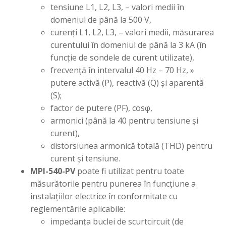
tensiune L1, L2, L3, – valori medii în
domeniul de până la 500 V,
curenți L1, L2, L3, – valori medii, măsurarea
curentului în domeniul de până la 3 kA (în
funcție de sondele de curent utilizate),
frecvență în intervalul 40 Hz – 70 Hz, »
putere activă (P), reactivă (Q) și aparentă
(S);
factor de putere (PF), cosφ,
armonici (până la 40 pentru tensiune și
curent),
distorsiunea armonică totală (THD) pentru
curent și tensiune.
MPI-540-PV
poate fi utilizat pentru toate
măsurătorile pentru punerea în funcțiune a
instalațiilor electrice în conformitate cu
reglementările aplicabile:
impedanța buclei de scurtcircuit (de