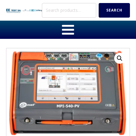
Search
SEARCH
for: