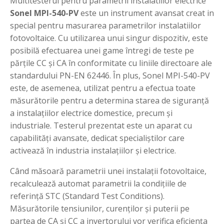
Multitesterul pentru parametrii instalatiilor electrice
Sonel MPI-540-PV
este un instrument avansat creat in
special pentru masurarea parametrilor instalatiilor
fotovoltaice. Cu utilizarea unui singur dispozitiv, este
posibilă efectuarea unei game întregi de teste pe
părțile CC și CA în conformitate cu liniile directoare ale
standardului PN-EN 62446. În plus, Sonel MPI-540-PV
este, de asemenea, utilizat pentru a efectua toate
măsurătorile pentru a determina starea de siguranță
a instalațiilor electrice domestice, precum și
industriale. Testerul prezentat este un aparat cu
capabilități avansate, dedicat specialiștilor care
activează în industria instalațiilor și electrice.
Când măsoară parametrii unei instalații fotovoltaice,
recalculează automat parametrii la condițiile de
referință STC (Standard Test Conditions).
Măsurătorile tensiunilor, curenților și puterii pe
partea de CA și CC a invertorului vor verifica eficiența