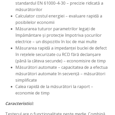
standardul EN 61000-4-30 – precizie ridicată a
măsurătorilor
Calculator costul energiei – evaluare rapidă a
posibilelor economii
Măsurarea tuturor parametrilor legați de
împământare și protecție împotriva șocurilor
electrice – un dispozitiv în loc de mai multe
Măsurarea rapidă a impedanței buclei de defect
în rețelele securizate cu RCD fără declanșare
(până la câteva secunde) – economisire de timp
Măsurători automate – capacitatea de a efectua
măsurători automate în secvență – măsurători
simplificate
Calea rapidă de la măsurători la raport –
economie de timp
Caracteristici:
Testerul are o funcționalitate peste medie. Combină