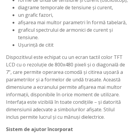
forme de undă de tensiune și curent (osciloscop),
diagrame temporale de tensiune și curent,
un grafic fazori,
afișarea mai multor parametri în formă tabelară,
graficul spectrului de armonici de curent și
tensiune.
Ușurință de citit
Dispozitivul este echipat cu un ecran tactil color TFT
LCD cu o rezoluție de 800x480 pixeli și o diagonală de
7”, care permite operarea comodă și citirea ușoară a
parametrilor și a formelor de undă trasate. Această
dimensiune a ecranului permite afișarea mai multor
informații, disponibile în orice moment de utilizare.
Interfața este vizibilă în toate condițiile – și datorită
dimensiunii adecvate a simbolurilor afișate. Stilul
inclus permite lucrul și cu mănuși dielectrice.
Sistem de ajutor încorporat