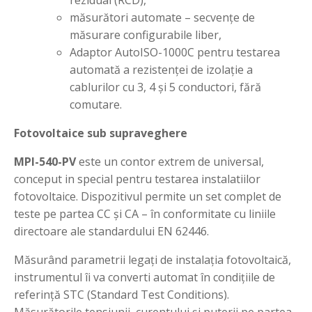
rezidual (RCD),
măsurători automate – secvențe de
măsurare configurabile liber,
Adaptor AutoISO-1000C pentru testarea
automată a rezistenței de izolație a
cablurilor cu 3, 4 și 5 conductori, fără
comutare.
Fotovoltaice sub supraveghere
MPI-540-PV
este un contor extrem de universal,
conceput in special pentru testarea instalatiilor
fotovoltaice. Dispozitivul permite un set complet de
teste pe partea CC și CA – în conformitate cu liniile
directoare ale standardului EN 62446.
Măsurând parametrii legați de instalația fotovoltaică,
instrumentul îi va converti automat în condițiile de
referință STC (Standard Test Conditions).