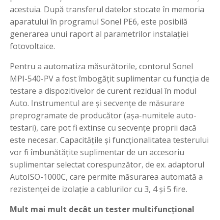
acestuia. După transferul datelor stocate în memoria
aparatului în programul Sonel PE6, este posibilă
generarea unui raport al parametrilor instalației
fotovoltaice.
Pentru a automatiza măsurătorile, contorul Sonel
MPI-540-PV a fost îmbogățit suplimentar cu funcția de
testare a dispozitivelor de curent rezidual în modul
Auto. Instrumentul are și secvențe de măsurare
preprogramate de producător (așa-numitele auto-
testari), care pot fi extinse cu secvențe proprii dacă
este necesar. Capacitățile și funcționalitatea testerului
vor fi îmbunătățite suplimentar de un accesoriu
suplimentar selectat corespunzător, de ex. adaptorul
AutoISO-1000C, care permite măsurarea automată a
rezistenței de izolație a cablurilor cu 3, 4 și 5 fire.
Mult mai mult decât un tester multifuncțional