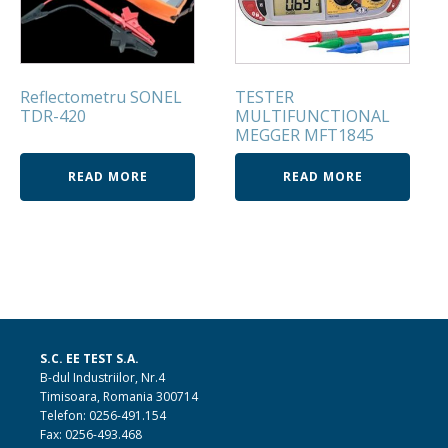
Reflectometru SONEL
TESTER
TDR-420
MULTIFUNCTIONAL
MEGGER MFT1845
READ MORE
READ MORE
S.C. EE TEST S.A.
B-dul Industriilor, Nr.4
Timisoara, Romania 300714
Telefon: 0256-491.154
Fax: 0256-493.468