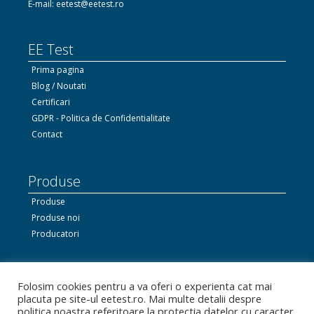
E-mail: eetest@eetest.ro
EE Test
Prima pagina
Blog / Noutati
Certificari
GDPR - Politica de Confidentialitate
Contact
Produse
Produse
Produse noi
Producatori
Ne gasiti si pe Facebook
Folosim cookies pentru a va oferi o experienta cat mai
placuta pe site-ul eetest.ro. Mai multe detalii despre
politica noastra referitoare la protectia datelor cu caracter