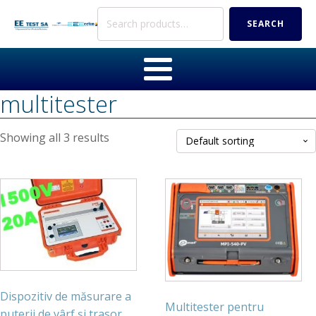
Search
SEARCH
for:
multitester
Showing all 3 results
Dispozitiv de măsurare a
Multitester pentru
puterii de vârf și trasor