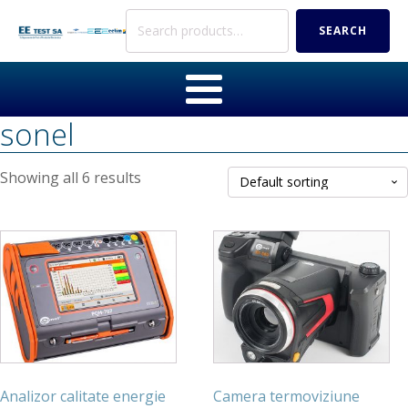
Search
SEARCH
for:
sonel
Showing all 6 results
Analizor calitate energie
Camera termoviziune