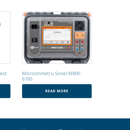
est
Microohmetru Sonel MMR-
6700
READ MORE