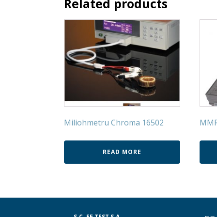
Related products
Miliohmetru Chroma 16502
MMR
READ MORE
S.C. EE TEST S.A.