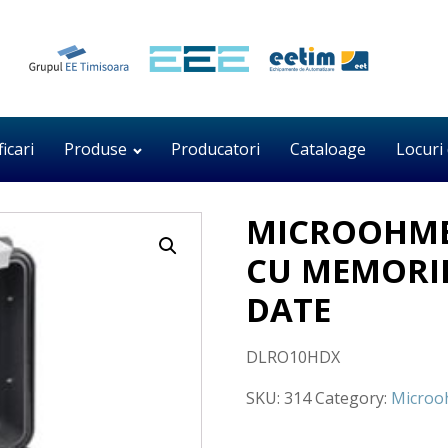
ficari
Produse
Producatori
Cataloage
Locuri
MICROOHMET
CU MEMORIE
DATE
DLRO10HDX
SKU:
314
Category:
Microo