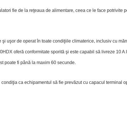
latori fie de la reţeaua de alimentare, ceea ce le face potrivite p
şi uşor de operat în toate condiţiile climaterice, inclusiv cu mă
10HDX oferă conformitate sporită şi este capabil să livreze 10 A 
test poate fi până la maxim 60 secunde.
condiţia ca echipamentul să fie prevăzut cu capacul terminal op