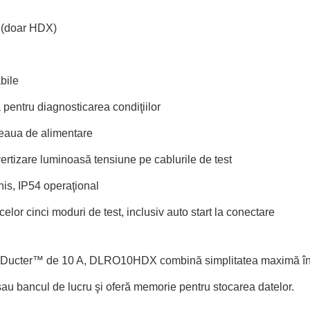
i (doar HDX)
bile
 pentru diagnosticarea condiţiilor
ţeaua de alimentare
avertizare luminoasă tensiune pe cablurile de test
is, IP54 operaţional
elor cinci moduri de test, inclusiv auto start la conectare
Ducter™ de 10 A, DLRO10HDX combină simplitatea maximă în f
 sau bancul de lucru şi oferă memorie pentru stocarea datelor.