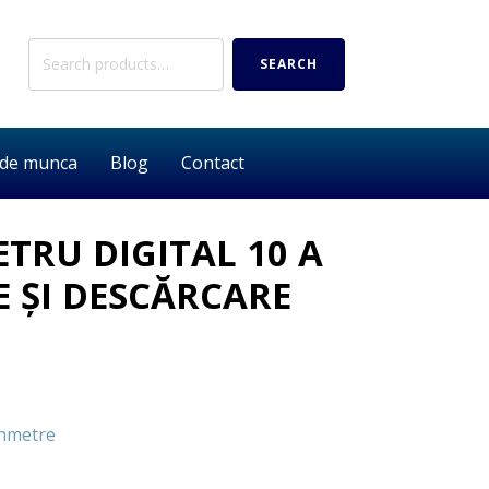
Search
SEARCH
for:
 de munca
Blog
Contact
RU DIGITAL 10 A
 ŞI DESCĂRCARE
hmetre