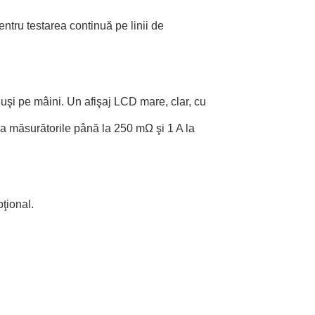
entru testarea continuă pe linii de
nuşi pe mâini. Un afişaj LCD mare, clar, cu
la măsurătorile până la 250 mΩ şi 1 A la
ţional.