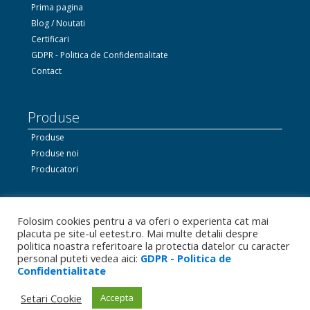
Prima pagina
Blog / Noutati
Certificari
GDPR - Politica de Confidentialitate
Contact
Produse
Produse
Produse noi
Producatori
Ne gasiti si pe Facebook
Folosim cookies pentru a va oferi o experienta cat mai
placuta pe site-ul eetest.ro. Mai multe detalii despre
politica noastra referitoare la protectia datelor cu caracter
personal puteti vedea aici:
GDPR - Politica de
Linkedin.com
Confidentialitate
Bizoo.ro
Setari Cookie
Accepta