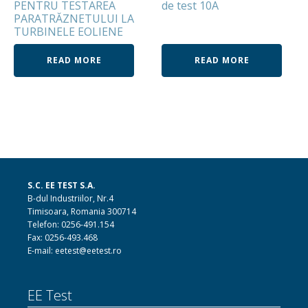
PENTRU TESTAREA
de test 10A
PARATRĂZNETULUI LA
TURBINELE EOLIENE
READ MORE
READ MORE
S.C. EE TEST S.A.
B-dul Industriilor, Nr.4
Timisoara, Romania 300714
Telefon: 0256-491.154
Fax: 0256-493.468
E-mail: eetest@eetest.ro
EE Test