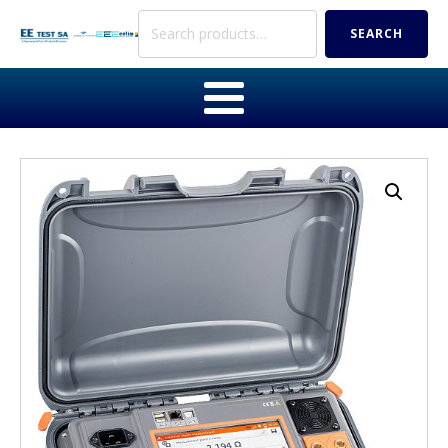
Search
SEARCH
for: