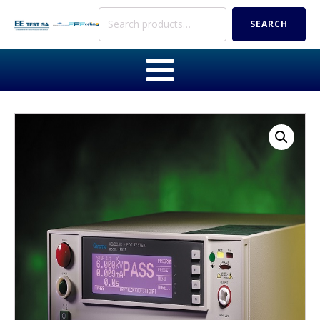
Search
SEARCH
for: