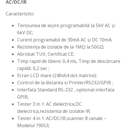
AC/DC/IR
Caracteristici:
Tensiunea de ieșire programabilă la 5kV AC și
6kV DC;
Curent programabil de 30mA AC și DC 10mA;
Rezistența de izolație de la
1MΩ la 50GΩ;
Abrobat TUV, Certificat CE;
Timp rapid de tăiere: 0,4 ms, Timp de descărcare
rapidă: 0,2 sec ;
Ecran LCD mare (240x64 dot matrice);
Control de la distanta si Printer/RS232/GPIB ;
Interfata Standard RS-232 , optional interfata
GPIB;
Tester 3 in 1: AC dielectrica,DC
dielectrica,rezistenta de izolatie IR;
Tester 4 in 1: AC/DC/IR,scanner 8 canale –
Modelul 19053;