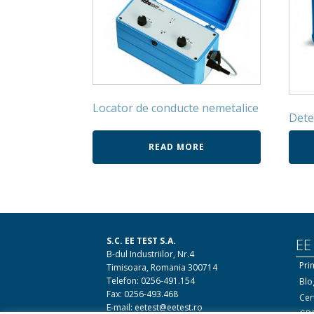
Locator de conducte nemetalice
Dete
READ MORE
S.C. EE TEST S.A.
EE
B-dul Industriilor, Nr.4
Pri
Timisoara, Romania 300714
Telefon: 0256-491.154
Blo
Fax: 0256-493.468
Cert
E-mail: eetest@eetest.ro
GDP