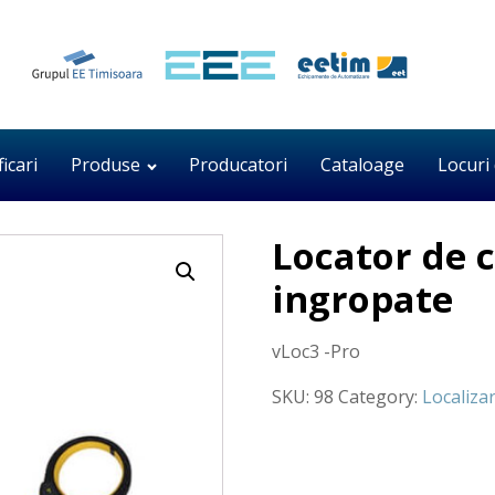
ficari
Produse
Producatori
Cataloage
Locuri
Locator de c
ingropate
vLoc3 -Pro
SKU:
98
Category:
Localiza