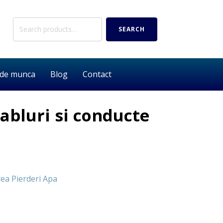
Search
SEARCH
for:
 de munca
Blog
Contact
abluri si conducte
rea Pierderi Apa