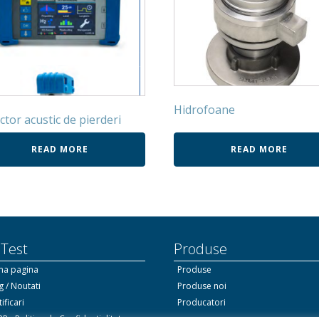
Hidrofoane
ctor acustic de pierderi
READ MORE
READ MORE
 Test
Produse
ma pagina
Produse
g / Noutati
Produse noi
ificari
Producatori
R - Politica de Confidentialitate