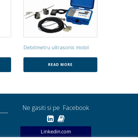
Debitmetru ultrasonic mobil
READ MORE
Ne gasiti si pe Facebook
Linkedin.com