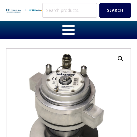
Search
SEARCH
for: