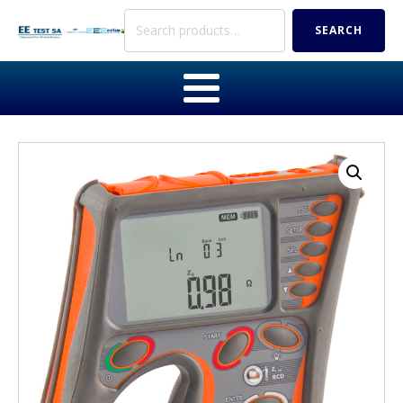
Search
SEARCH
for: