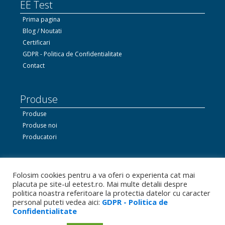
EE Test
Prima pagina
Blog / Noutati
Certificari
GDPR - Politica de Confidentialitate
Contact
Produse
Produse
Produse noi
Producatori
Ne gasiti si pe Facebook
Folosim cookies pentru a va oferi o experienta cat mai
placuta pe site-ul eetest.ro. Mai multe detalii despre
politica noastra referitoare la protectia datelor cu caracter
personal puteti vedea aici:
GDPR - Politica de
Linkedin.com
Confidentialitate