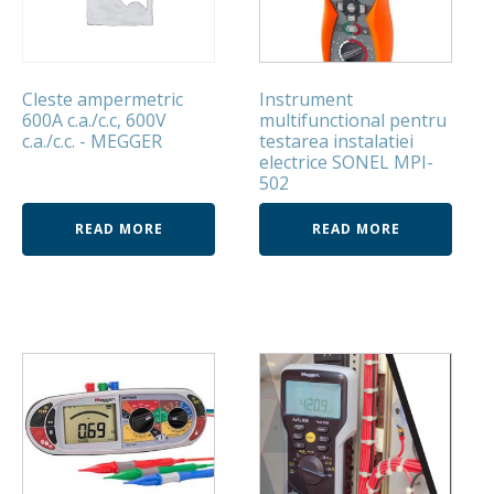
Cleste ampermetric
Instrument
600A c.a./c.c, 600V
multifunctional pentru
c.a./c.c. - MEGGER
testarea instalatiei
electrice SONEL MPI-
502
READ MORE
READ MORE