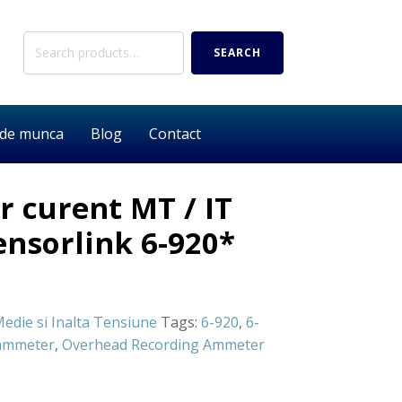
Search
SEARCH
for:
 de munca
Blog
Contact
r curent MT / IT
nsorlink 6-920*
edie si Inalta Tensiune
Tags:
6-920
,
6-
ammeter
,
Overhead Recording Ammeter