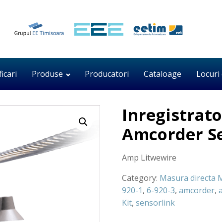
ficari
Produse
Producatori
Cataloage
Locuri
Inregistrato
Amcorder Se
Amp Litwewire
Category:
Masura directa M
920-1
,
6-920-3
,
amcorder
,
Kit
,
sensorlink