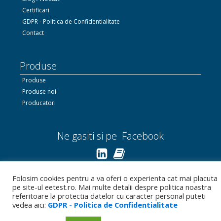
Certificari
GDPR - Politica de Confidentialitate
Contact
Produse
Produse
Produse noi
Producatori
Ne gasiti si pe Facebook
Linkedin.com
Folosim cookies pentru a va oferi o experienta cat mai placuta
pe site-ul eetest.ro. Mai multe detalii despre politica noastra
Bizoo.ro
referitoare la protectia datelor cu caracter personal puteti
vedea aici:
GDPR - Politica de Confidentialitate