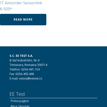
IT Amcorder Sensorlink
6-920*
READ MORE
S.C. EE TEST S.A.
B-dul Industriilor, Nr.4
Timisoara, Romania 300714
Telefon: 0256-491.154
Fax: 0256-493.468
E-mail: eetest@eetest.ro
EE Test
Prima pagina
Blog / Noutati