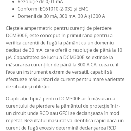
Rezoluţie de 0,01 mA
Conform IEC61010-2-032 şi EMC
Domenii de 30 mA, 300 mA, 30 A şi 300 A
Cleştele ampermetric pentru curenţi de pierdere
DCM300E, este conceput în primul rând pentru a
verifica curenții de fugă la pământ cu un domeniu
dedicat de 30 mA, care oferă o rezoluție de până la 10
μA. Capacitatea de lucru a DCM300E se extinde la
măsurarea curenților de până la 300 A CA, ceea ce îl
face un instrument extrem de versatil, capabil să
efectueze măsurători de curent pentru mare varietate
de situații și utilizări.
O aplicație tipică pentru DCM300E ar fi măsurarea
curentului de pierdere la pământul de protecţie într-
un circuit unde RCD sau GFCI se declanșează în mod
repetat. Rezultatul măsurat va identifica rapid dacă un
curent de fugă excesiv determină declanșarea RCD