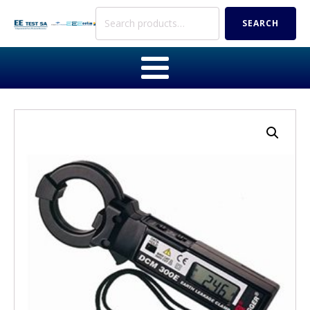
Search
SEARCH
for: