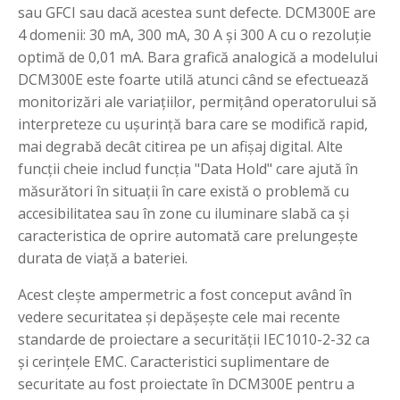
sau GFCI sau dacă acestea sunt defecte. DCM300E are
4 domenii: 30 mA, 300 mA, 30 A și 300 A cu o rezoluție
optimă de 0,01 mA. Bara grafică analogică a modelului
DCM300E este foarte utilă atunci când se efectuează
monitorizări ale variaţiilor, permițând operatorului să
interpreteze cu ușurință bara care se modifică rapid,
mai degrabă decât citirea pe un afișaj digital. Alte
funcții cheie includ funcția "Data Hold" care ajută în
măsurători în situaţii în care există o problemă cu
accesibilitatea sau în zone cu iluminare slabă ca și
caracteristica de oprire automată care prelungește
durata de viață a bateriei.
Acest cleşte ampermetric a fost conceput având în
vedere securitatea și depășește cele mai recente
standarde de proiectare a securităţii IEC1010-2-32 ca
și cerințele EMC. Caracteristici suplimentare de
securitate au fost proiectate în DCM300E pentru a