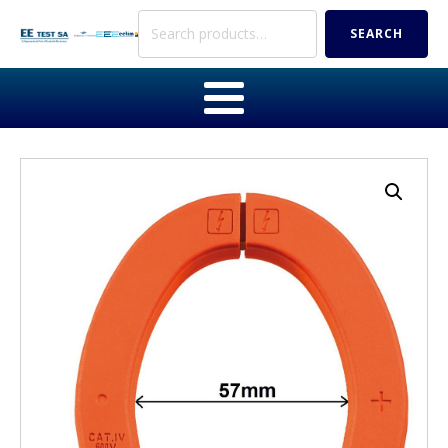
Search
SEARCH
for: