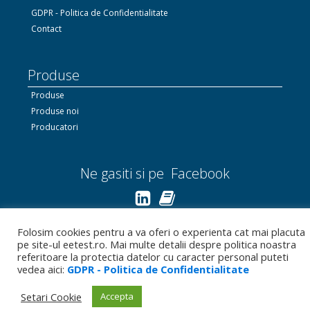
GDPR - Politica de Confidentialitate
Contact
Produse
Produse
Produse noi
Producatori
Ne gasiti si pe Facebook
Linkedin.com
Folosim cookies pentru a va oferi o experienta cat mai placuta
pe site-ul eetest.ro. Mai multe detalii despre politica noastra
Bizoo.ro
referitoare la protectia datelor cu caracter personal puteti
vedea aici:
GDPR - Politica de Confidentialitate
Setari Cookie
Accepta