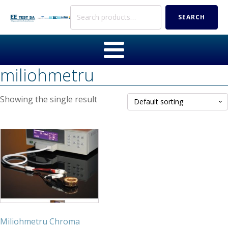
Search
SEARCH
for:
miliohmetru
Showing the single result
Miliohmetru Chroma