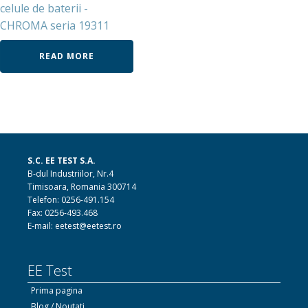
celule de baterii -
CHROMA seria 19311
READ MORE
S.C. EE TEST S.A.
B-dul Industriilor, Nr.4
Timisoara, Romania 300714
Telefon: 0256-491.154
Fax: 0256-493.468
E-mail: eetest@eetest.ro
EE Test
Prima pagina
Blog / Noutati