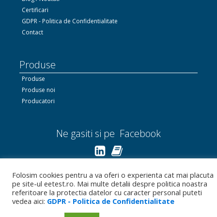
Certificari
GDPR - Politica de Confidentialitate
Contact
Produse
Produse
Produse noi
Producatori
Ne gasiti si pe Facebook
Linkedin.com
Folosim cookies pentru a va oferi o experienta cat mai placuta
pe site-ul eetest.ro. Mai multe detalii despre politica noastra
Bizoo.ro
referitoare la protectia datelor cu caracter personal puteti
vedea aici:
GDPR - Politica de Confidentialitate