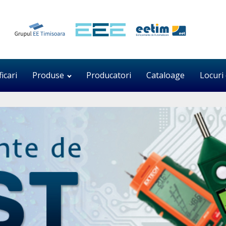
ficari
Produse
Producatori
Cataloage
Locuri