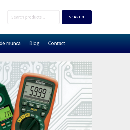
Search
SEARCH
for:
 de munca
Blog
Contact