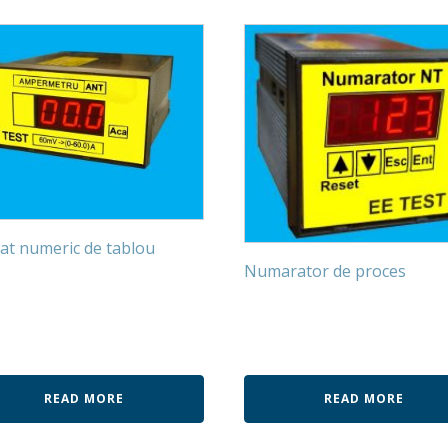
at numeric de tablou
Numarator de proces
READ MORE
READ MORE