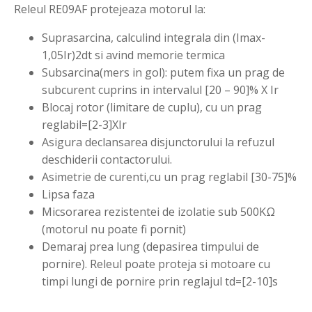
Releul RE09AF protejeaza motorul la:
Suprasarcina, calculind integrala din (Imax-
1,05Ir)2dt si avind memorie termica
Subsarcina(mers in gol): putem fixa un prag de
subcurent cuprins in intervalul [20 – 90]% X Ir
Blocaj rotor (limitare de cuplu), cu un prag
reglabil=[2-3]XIr
Asigura declansarea disjunctorului la refuzul
deschiderii contactorului.
Asimetrie de curenti,cu un prag reglabil [30-75]%
Lipsa faza
Micsorarea rezistentei de izolatie sub 500KΩ
(motorul nu poate fi pornit)
Demaraj prea lung (depasirea timpului de
pornire). Releul poate proteja si motoare cu
timpi lungi de pornire prin reglajul td=[2-10]s