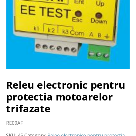
Releu electronic pentru
protectia motoarelor
trifazate
RE09AF
SKU:
45
Category:
Relee electronice pentru protectia