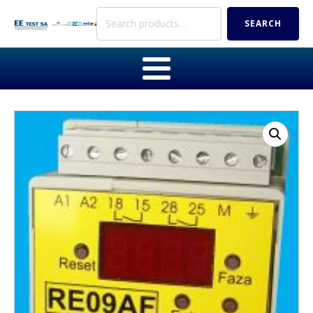
Search
SEARCH
for: