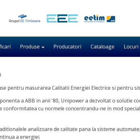
ficari
Produse
Producatori
Cataloage
Locuri
!
 pentru masurarea Calitatii Energiei Electrice si pentru si
enta a ABB in anii '80, Unipower a dezvoltat o solutie compe
ste conformitatea cu normele concentrandu-ne in mod special 
raditionalele analizoare de calitate pana la sisteme automa
ntinua a energiei.