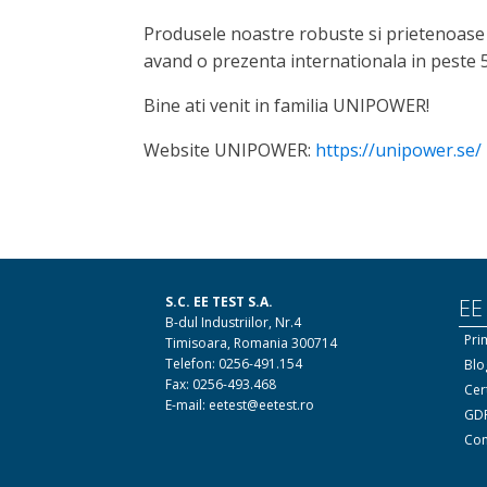
Produsele noastre robuste si prietenoase c
avand o prezenta internationala in peste 50
Bine ati venit in familia UNIPOWER!
Website UNIPOWER:
https://unipower.se/
S.C. EE TEST S.A.
EE
B-dul Industriilor, Nr.4
Pri
Timisoara, Romania 300714
Telefon: 0256-491.154
Blo
Fax: 0256-493.468
Cert
E-mail: eetest@eetest.ro
GDP
Con