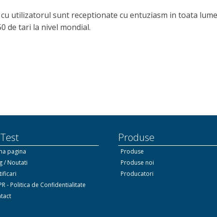
u utilizatorul sunt receptionate cu entuziasm in toata lume
 de tari la nivel mondial.
 Test
Produse
ma pagina
Produse
g / Noutati
Produse noi
ificari
Producatori
R - Politica de Confidentialitate
tact