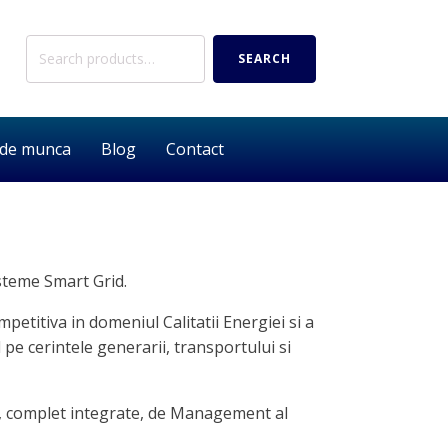
Search
SEARCH
for:
 de munca
Blog
Contact
steme Smart Grid.
titiva in domeniul Calitatii Energiei si a
pe cerintele generarii, transportului si
te, complet integrate, de Management al