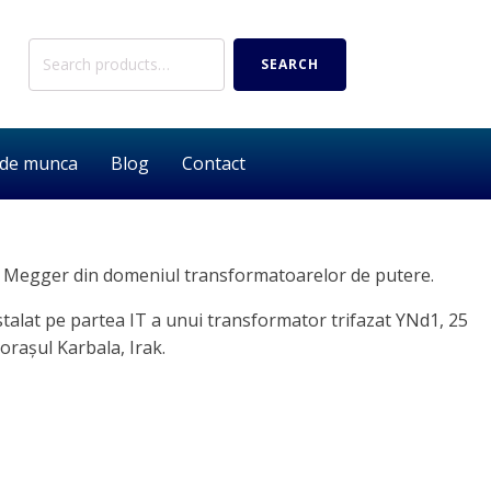
Search
SEARCH
for:
 de munca
Blog
Contact
aliști Megger din domeniul transformatoarelor de putere.
nstalat pe partea IT a unui transformator trifazat YNd1, 25
rașul Karbala, Irak.