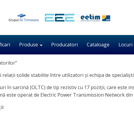
ficari
Produse
Producatori
Cataloage
Locuri
atorilor”
i relații solide stabilite între utilizatori și echipa de speci
 în sarcină (OLTC) de tip rezistiv cu 17 poziții, care este i
nă este operat de Electric Power Transmission Network din o
ii: