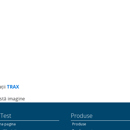
ții
TRAX
 Test
Produse
ma pagina
Produse