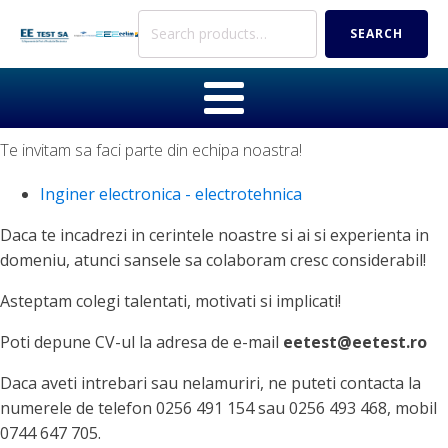
Search
SEARCH
for:
Te invitam sa faci parte din echipa noastra!
Inginer electronica - electrotehnica
Daca te incadrezi in cerintele noastre si ai si experienta in
domeniu, atunci sansele sa colaboram cresc considerabil!
Asteptam colegi talentati, motivati si implicati!
Poti depune CV-ul la adresa de e-mail
eetest@eetest.ro
Daca aveti intrebari sau nelamuriri, ne puteti contacta la
numerele de telefon 0256 491 154 sau 0256 493 468, mobil
0744 647 705.