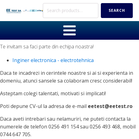
Search
SEARCH
for:
Te invitam sa faci parte din echipa noastra!
Inginer electronica - electrotehnica
Daca te incadrezi in cerintele noastre si ai si experienta in
domeniu, atunci sansele sa colaboram cresc considerabil!
Asteptam colegi talentati, motivati si implicati!
Poti depune CV-ul la adresa de e-mail
eetest@eetest.ro
Daca aveti intrebari sau nelamuriri, ne puteti contacta la
numerele de telefon 0256 491 154 sau 0256 493 468, mobil
0744 647 705.