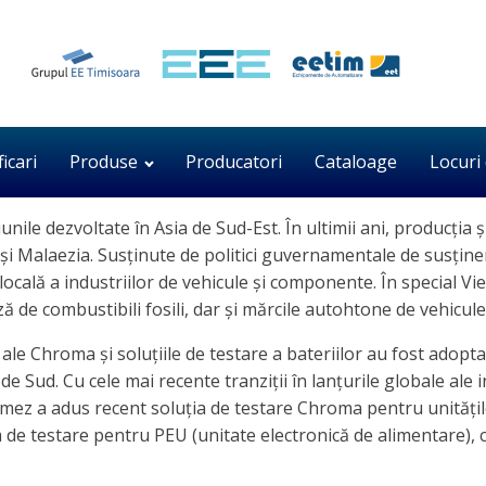
ficari
Produse
Producatori
Cataloage
Locuri
iunile dezvoltate în Asia de Sud-Est. În ultimii ani, producția
Malaezia. Susținute de politici guvernamentale de susținere, 
 locală a industriilor de vehicule și componente. În special
 de combustibili fosili, dar și mărcile autohtone de vehicule
le Chroma și soluțiile de testare a bateriilor au fost adoptat
de Sud. Cu cele mai recente tranziții în lanțurile globale al
mez a adus recent soluția de testare Chroma pentru unitățile 
tem de testare pentru PEU (unitate electronică de alimentare)