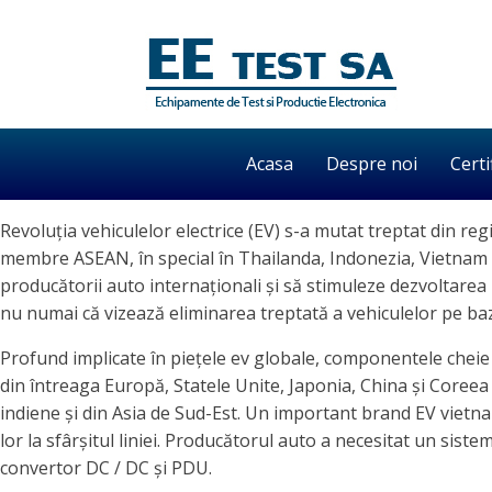
Acasa
Despre noi
Certi
Revoluția vehiculelor electrice (EV) s-a mutat treptat din reg
membre ASEAN, în special în Thailanda, Indonezia, Vietnam și 
producătorii auto internaționali și să stimuleze dezvoltarea
nu numai că vizează eliminarea treptată a vehiculelor pe bază
Profund implicate în piețele ev globale, componentele cheie a
din întreaga Europă, Statele Unite, Japonia, China și Coreea 
indiene și din Asia de Sud-Est. Un important brand EV vietna
lor la sfârșitul liniei. Producătorul auto a necesitat un sis
convertor DC / DC și PDU.