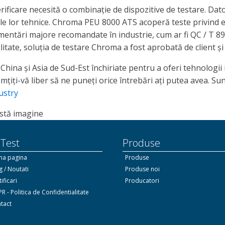
icare necesită o combinație de dispozitive de testare. Datori
ile lor tehnice. Chroma PEU 8000 ATS acoperă teste privind efi
entări majore recomandate în industrie, cum ar fi QC / T 895
ilitate, soluția de testare Chroma a fost aprobată de client ș
China și Asia de Sud-Est închiriate pentru a oferi tehnologii 
mțiți-vă liber să ne puneți orice întrebări ați putea avea. Su
ustry
 Test
Produse
ma pagina
Produse
g / Noutati
Produse noi
ificari
Producatori
R - Politica de Confidentialitate
tact