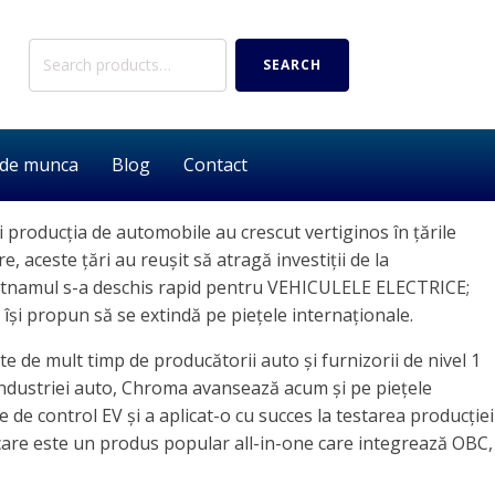
Search
SEARCH
for:
 de munca
Blog
Contact
 și producția de automobile au crescut vertiginos în țările
aceste țări au reușit să atragă investiții de la
 Vietnamul s-a deschis rapid pentru VEHICULELE ELECTRICE;
 își propun să se extindă pe piețele internaționale.
e de mult timp de producătorii auto și furnizorii de nivel 1
e industriei auto, Chroma avansează acum și pe piețele
de control EV și a aplicat-o cu succes la testarea producției
, care este un produs popular all-in-one care integrează OBC,