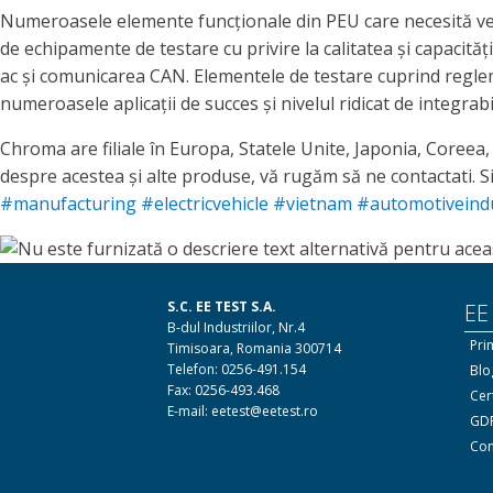
Numeroasele elemente funcționale din PEU care necesită verif
de echipamente de testare cu privire la calitatea și capacităț
ac și comunicarea CAN. Elementele de testare cuprind reglem
numeroasele aplicații de succes și nivelul ridicat de integrab
Chroma are filiale în Europa, Statele Unite, Japonia, Coreea, 
despre acestea și alte produse, vă rugăm să ne contactati. Si
#manufacturing
#electricvehicle
#vietnam
#automotiveind
S.C. EE TEST S.A.
EE
B-dul Industriilor, Nr.4
Pri
Timisoara, Romania 300714
Telefon: 0256-491.154
Blo
Fax: 0256-493.468
Cert
E-mail: eetest@eetest.ro
GDP
Con