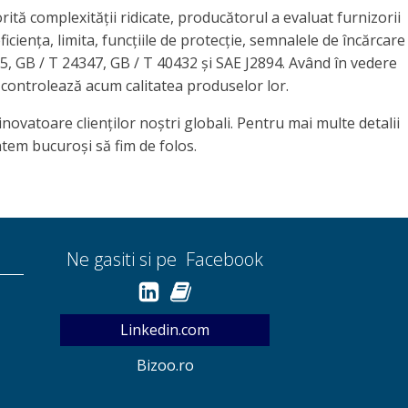
tă complexității ridicate, producătorul a evaluat furnizorii
ciența, limita, funcțiile de protecție, semnalele de încărcare
, GB / T 24347, GB / T 40432 și SAE J2894. Având în vedere
i controlează acum calitatea produselor lor.
inovatoare clienților noștri globali. Pentru mai multe detalii
ntem bucuroși să fim de folos.
Ne gasiti si pe Facebook
Linkedin.com
Bizoo.ro