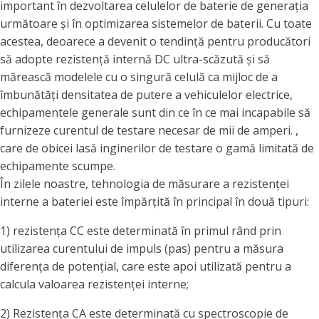
important în dezvoltarea celulelor de baterie de generația
următoare și în optimizarea sistemelor de baterii. Cu toate
acestea, deoarece a devenit o tendință pentru producători
să adopte rezistență internă DC ultra-scăzută și să
mărească modelele cu o singură celulă ca mijloc de a
îmbunătăți densitatea de putere a vehiculelor electrice,
echipamentele generale sunt din ce în ce mai incapabile să
furnizeze curentul de testare necesar de mii de amperi. ,
care de obicei lasă inginerilor de testare o gamă limitată de
echipamente scumpe.
În zilele noastre, tehnologia de măsurare a rezistenței
interne a bateriei este împărțită în principal în două tipuri:
1) rezistența CC este determinată în primul rând prin
utilizarea curentului de impuls (pas) pentru a măsura
diferența de potențial, care este apoi utilizată pentru a
calcula valoarea rezistenței interne;
2) Rezistența CA este determinată cu spectroscopie de