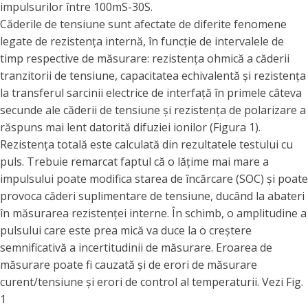
impulsurilor între 100mS-30S.
Căderile de tensiune sunt afectate de diferite fenomene
legate de rezistența internă, în funcție de intervalele de
timp respective de măsurare: rezistența ohmică a căderii
tranzitorii de tensiune, capacitatea echivalentă și rezistența
la transferul sarcinii electrice de interfață în primele câteva
secunde ale căderii de tensiune și rezistența de polarizare a
răspuns mai lent datorită difuziei ionilor (Figura 1).
Rezistența totală este calculată din rezultatele testului cu
puls. Trebuie remarcat faptul că o lățime mai mare a
impulsului poate modifica starea de încărcare (SOC) și poate
provoca căderi suplimentare de tensiune, ducând la abateri
în măsurarea rezistenței interne. În schimb, o amplitudine a
pulsului care este prea mică va duce la o creștere
semnificativă a incertitudinii de măsurare. Eroarea de
măsurare poate fi cauzată și de erori de măsurare
curent/tensiune și erori de control al temperaturii. Vezi Fig.
1