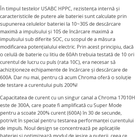
În timpul testelor USABC HPPC, rezistența internă și
caracteristicile de putere ale bateriei sunt calculate prin
supunerea celulelor bateriei la 10~30S de descărcare
maximă a impulsului și 10S de încărcare maximă a
impulsului sub diferite SOC, cu scopul de a măsura
modificarea potențialului electric. Prin acest principiu, dacă
o celulă de baterie cu litiu de 60Ah trebuia testată de 10 ori
curentul de lucru cu puls (rata 10C), era necesar să
achiziționeze echipamente de încărcare și descărcare de
600A. Dar nu mai, pentru că acum Chroma oferă o soluție
de testare a curentului puls 200%!
Capacitatea de curent cu un singur canal a Chroma 17010H
este de 300A, care poate fi amplificată cu Super Mode
pentru a scoate 200% curent (600A) în 30 de secunde,
potrivit în special pentru testarea performanței curentului
de impuls. Noul design se concentrează pe aplicațiile
bateriei și optimizează modul de ieșire a puterii, ceea ce