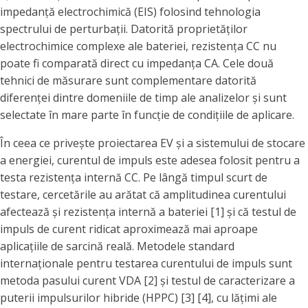
impedanță electrochimică (EIS) folosind tehnologia
spectrului de perturbații. Datorită proprietăților
electrochimice complexe ale bateriei, rezistența CC nu
poate fi comparată direct cu impedanța CA. Cele două
tehnici de măsurare sunt complementare datorită
diferenței dintre domeniile de timp ale analizelor și sunt
selectate în mare parte în funcție de condițiile de aplicare.
În ceea ce privește proiectarea EV și a sistemului de stocare
a energiei, curentul de impuls este adesea folosit pentru a
testa rezistența internă CC. Pe lângă timpul scurt de
testare, cercetările au arătat că amplitudinea curentului
afectează și rezistența internă a bateriei [1] și că testul de
impuls de curent ridicat aproximează mai aproape
aplicațiile de sarcină reală. Metodele standard
internaționale pentru testarea curentului de impuls sunt
metoda pasului curent VDA [2] și testul de caracterizare a
puterii impulsurilor hibride (HPPC) [3] [4], cu lățimi ale