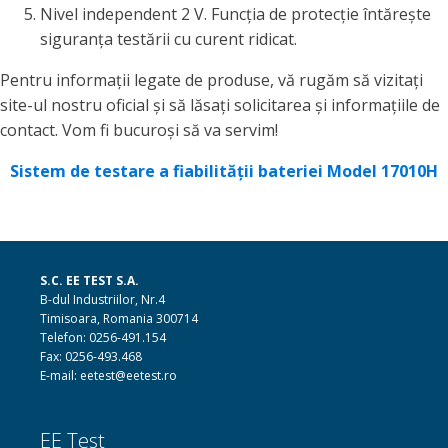
Nivel independent 2 V. Funcția de protecție întărește
siguranța testării cu curent ridicat.
Pentru informații legate de produse, vă rugăm să vizitați
site-ul nostru oficial și să lăsați solicitarea și informațiile de
contact. Vom fi bucuroși să va servim!
Sistem de testare a fiabilității bateriei Model 17010H
S.C. EE TEST S.A.
B-dul Industriilor, Nr.4
Timisoara, Romania 300714
Telefon: 0256-491.154
Fax: 0256-493.468
E-mail: eetest@eetest.ro
EE Test