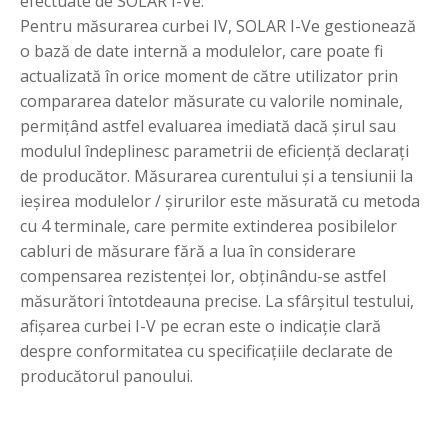
efectuate de SOLAR I-Ve.
Pentru măsurarea curbei IV, SOLAR I-Ve gestionează
o bază de date internă a modulelor, care poate fi
actualizată în orice moment de către utilizator prin
compararea datelor măsurate cu valorile nominale,
permițând astfel evaluarea imediată dacă șirul sau
modulul îndeplinesc parametrii de eficiență declarați
de producător. Măsurarea curentului și a tensiunii la
ieșirea modulelor / șirurilor este măsurată cu metoda
cu 4 terminale, care permite extinderea posibilelor
cabluri de măsurare fără a lua în considerare
compensarea rezistenței lor, obținându-se astfel
măsurători întotdeauna precise. La sfârșitul testului,
afișarea curbei I-V pe ecran este o indicație clară
despre conformitatea cu specificațiile declarate de
producătorul panoului.