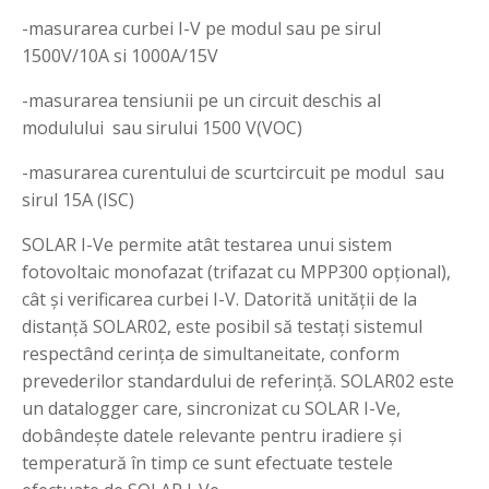
-masurarea curbei I-V pe modul sau pe sirul
1500V/10A si 1000A/15V
-masurarea tensiunii pe un circuit deschis al
modulului sau sirului 1500 V(VOC)
-masurarea curentului de scurtcircuit pe modul sau
sirul 15A (ISC)
SOLAR I-Ve permite atât testarea unui sistem
fotovoltaic monofazat (trifazat cu MPP300 opțional),
cât și verificarea curbei I-V. Datorită unității de la
distanță SOLAR02, este posibil să testați sistemul
respectând cerința de simultaneitate, conform
prevederilor standardului de referință. SOLAR02 este
un datalogger care, sincronizat cu SOLAR I-Ve,
dobândește datele relevante pentru iradiere și
temperatură în timp ce sunt efectuate testele