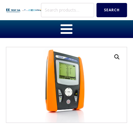
Search
SEARCH
for: