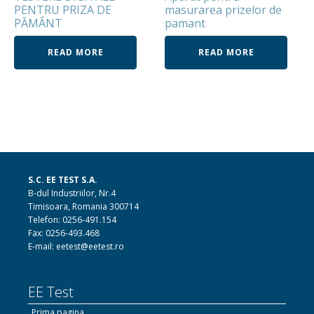
PENTRU PRIZA DE
masurarea prizelor de
PĂMÂNT
pamant
READ MORE
READ MORE
S.C. EE TEST S.A.
B-dul Industriilor, Nr.4
Timisoara, Romania 300714
Telefon: 0256-491.154
Fax: 0256-493.468
E-mail: eetest@eetest.ro
EE Test
Prima pagina