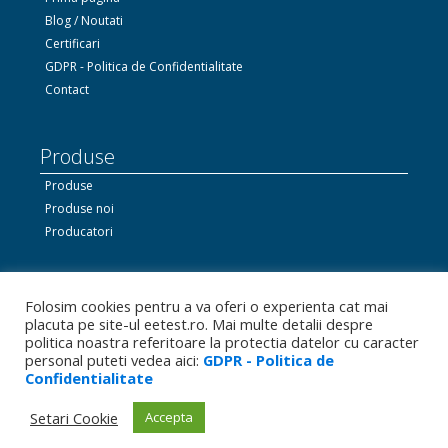
Blog / Noutati
Certificari
GDPR - Politica de Confidentialitate
Contact
Produse
Produse
Produse noi
Producatori
Ne gasiti si pe Facebook
Folosim cookies pentru a va oferi o experienta cat mai
placuta pe site-ul eetest.ro. Mai multe detalii despre
politica noastra referitoare la protectia datelor cu caracter
personal puteti vedea aici:
GDPR - Politica de
Linkedin.com
Confidentialitate
Bizoo.ro
Setari Cookie
Accepta