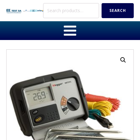
Search
SEARCH
for: