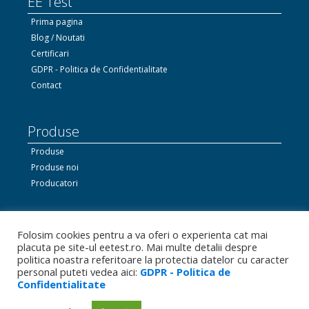
EE Test
Prima pagina
Blog / Noutati
Certificari
GDPR - Politica de Confidentialitate
Contact
Produse
Produse
Produse noi
Producatori
Ne gasiti si pe Facebook
Folosim cookies pentru a va oferi o experienta cat mai
placuta pe site-ul eetest.ro. Mai multe detalii despre
politica noastra referitoare la protectia datelor cu caracter
personal puteti vedea aici:
GDPR - Politica de
Linkedin.com
Confidentialitate