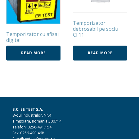
Temporizator
debrosabil pe soclu
Temporizator cu afisaj
CF11
digital
READ MORE
READ MORE
S.C. EE TEST S.A.
B-dul Industriilor, Nr.4
Timisoara, Romania 300714
Telefon: 0256-491.154
Fax: 0256-493.468
E-mail: eetest@eetest.ro