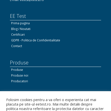
EE Test
Prima pagina
Blog / Noutati
Certificari
GDPR - Politica de Confidentialitate
Contact
Produse
Produse
Produse noi
Producatori
Ne gasiti si pe Facebook
Folosim cookies pentru a va oferi o experienta cat mai
placuta pe site-ul eetest.ro. Mai multe detalii despre
politica noastra referitoare la protectia datelor cu caracter