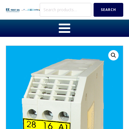
Search
SEARCH
for: