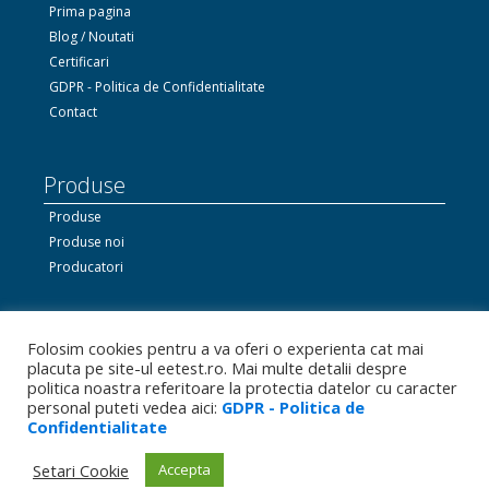
Prima pagina
Blog / Noutati
Certificari
GDPR - Politica de Confidentialitate
Contact
Produse
Produse
Produse noi
Producatori
Ne gasiti si pe Facebook
Folosim cookies pentru a va oferi o experienta cat mai
placuta pe site-ul eetest.ro. Mai multe detalii despre
politica noastra referitoare la protectia datelor cu caracter
personal puteti vedea aici:
GDPR - Politica de
Linkedin.com
Confidentialitate
Bizoo.ro
Setari Cookie
Accepta