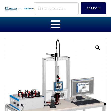
Search
SEARCH
for: