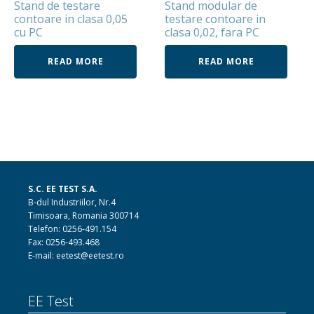
Stand de testare
Stand modular de
contoare in clasa 0,05
testare contoare in
cu PC
clasa 0,02, fara PC
READ MORE
READ MORE
S.C. EE TEST S.A.
B-dul Industriilor, Nr.4
Timisoara, Romania 300714
Telefon: 0256-491.154
Fax: 0256-493.468
E-mail: eetest@eetest.ro
EE Test