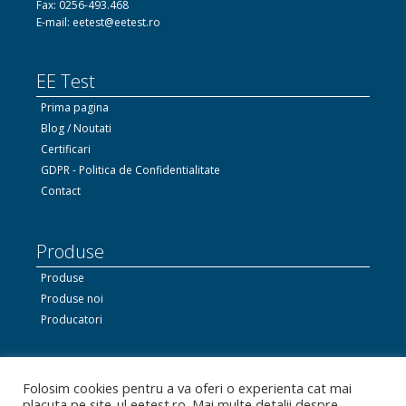
Fax: 0256-493.468
E-mail: eetest@eetest.ro
EE Test
Prima pagina
Blog / Noutati
Certificari
GDPR - Politica de Confidentialitate
Contact
Produse
Produse
Produse noi
Producatori
Ne gasiti si pe Facebook
Folosim cookies pentru a va oferi o experienta cat mai
placuta pe site-ul eetest.ro. Mai multe detalii despre