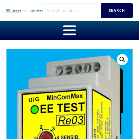
Search
SEARCH
for: