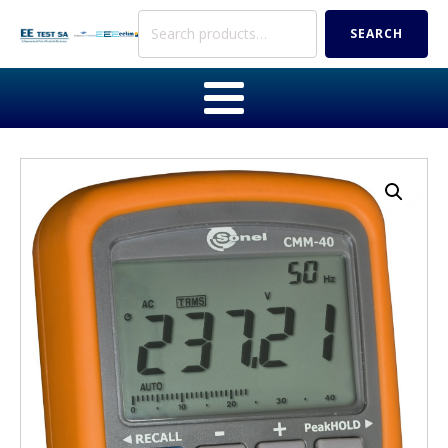
Search
SEARCH
for: