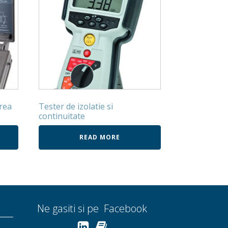
rea
Tester de izolatie si
continuitate
READ MORE
Ne gasiti si pe Facebook