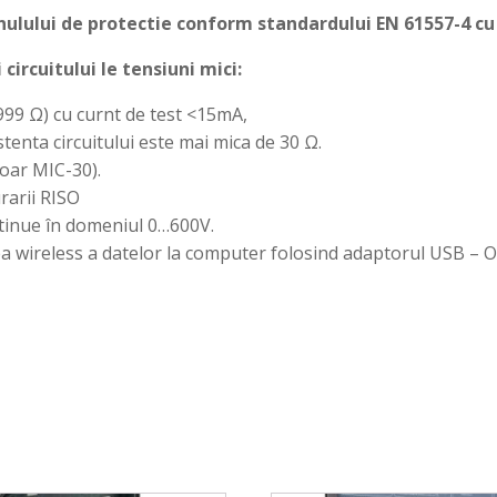
nulului de protectie conform standardului EN 61557-4 c
circuitului le tensiuni mici:
999 Ω) cu curnt de test <15mA,
enta circuitului este mai mica de 30 Ω.
oar MIC-30).
rarii RISO
ntinue în domeniul 0…600V.
ea wireless a datelor la computer folosind adaptorul USB – 