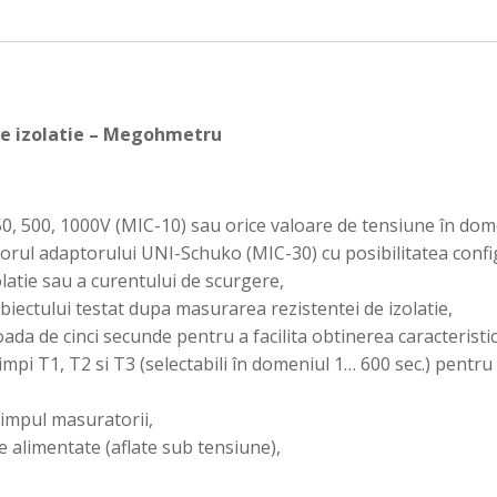
de izolatie – Megohmetru
250, 500, 1000V (MIC-10) sau orice valoare de tensiune în do
orul adaptorului UNI-Schuko (MIC-30) cu posibilitatea config
olatie sau a curentului de scurgere,
iectului testat dupa masurarea rezistentei de izolatie,
oada de cinci secunde pentru a facilita obtinerea caracteristi
impi T1, T2 si T3 (selectabili în domeniul 1… 600 sec.) pentru 
 timpul masuratorii,
e alimentate (aflate sub tensiune),