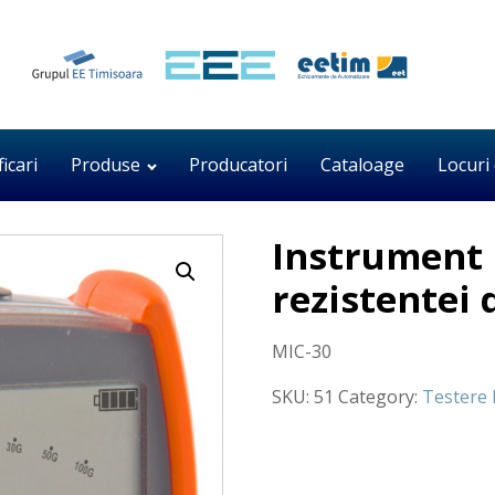
ficari
Produse
Producatori
Cataloage
Locuri
Instrument
rezistentei 
MIC-30
SKU:
51
Category:
Testere D