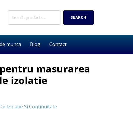
Search
SEARCH
for:
 de munca
Blog
Contact
 pentru masurarea
de izolatie
e Izolatie Si Continuitate