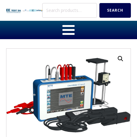
Search
SEARCH
for: