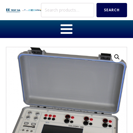
Search
SEARCH
for: