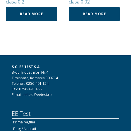
clasa 0,2
clasa 0,02
READ MORE
READ MORE
S.C. EE TEST S.A.
B-dul Industriilor, Nr.4
Timisoara, Romania 300714
Telefon: 0256-491.154
Fax: 0256-493.468
E-mail: eetest@eetest.ro
EE Test
Prima pagina
Blog / Noutati